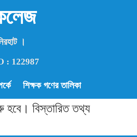
 কলেজ
নিরহাট ।
 NO : 122987
র্কে
শিক্ষক গণের তালিকা
ু হবে। বিস্তারিত তথ্য