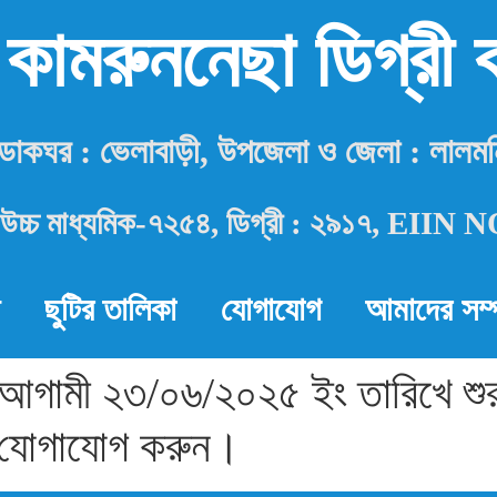
 কামরুননেছা ডিগ্রী
, ডাকঘর : ভেলাবাড়ী, উপজেলা ও জেলা : লালম
উচ্চ মাধ্যমিক-৭২৫৪, ডিগ্রী : ২৯১৭, EIIN
ছুটির তালিকা
যোগাযোগ
আমাদের সম্প
া আগামী ২৩/০৬/২০২৫ ইং তারিখে শুর
 যোগাযোগ করুন।