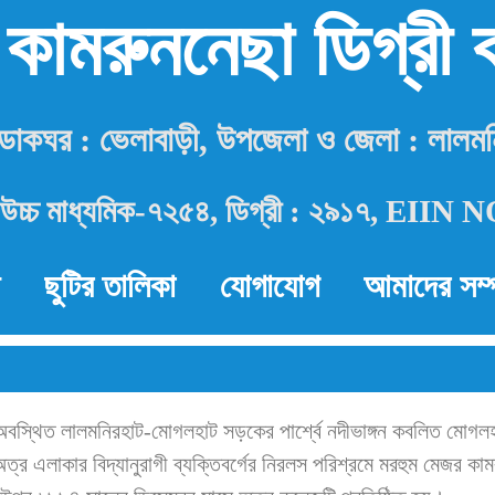
 কামরুননেছা ডিগ্রী
, ডাকঘর : ভেলাবাড়ী, উপজেলা ও জেলা : লালম
উচ্চ মাধ্যমিক-৭২৫৪, ডিগ্রী : ২৯১৭, EIIN
ছুটির তালিকা
যোগাযোগ
আমাদের সম্প
বস্থিত লালমনিরহাট-মোগলহাট সড়কের পার্শ্বে নদীভাঙ্গন কবলিত মোগল
্র এলাকার বিদ্যানুরাগী ব্যক্তিবর্গের নিরলস পরিশ্রমে মরহুম মেজর কা