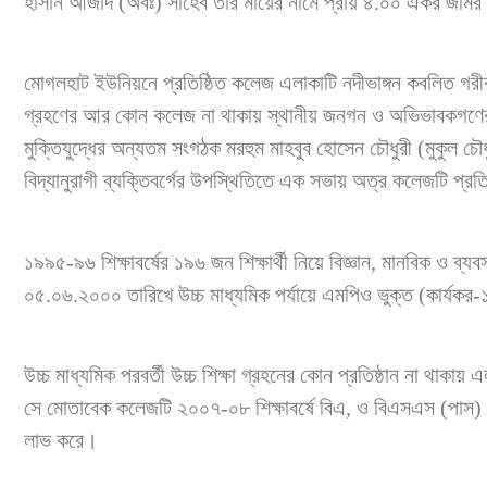
হাসান আজাদ (অবঃ) সাহেব তাঁর মায়ের নামে প্রায় ৪.০০ একর জমির
মোগলহাট ইউনিয়নে প্রতিষ্ঠিত কলেজ এলাকাটি নদীভাঙ্গন কবলিত গরীব জ
গ্রহণের আর কোন কলেজ না থাকায় স্থানীয় জনগন ও অভিভাবকগণের দ
মুক্তিযুদ্ধের অন্যতম সংগঠক মরহুম মাহবুব হোসেন চৌধুরী (মুকুল
বিদ্যানুরাগী ব্যক্তিবর্গের উপস্থিতিতে এক সভায় অত্র কলেজটি প্রতিষ
১৯৯৫-৯৬ শিক্ষাবর্ষের ১৯৬ জন শিক্ষার্থী নিয়ে বিজ্ঞান, মানবিক ও ব্য
০৫.০৬.২০০০ তারিখে উচ্চ মাধ্যমিক পর্যায়ে এমপিও ভুক্ত (কার্য
উচ্চ মাধ্যমিক পরবর্তী উচ্চ শিক্ষা গ্রহনের কোন প্রতিষ্ঠান না থাকায়
সে মোতাবেক কলেজটি ২০০৭-০৮ শিক্ষাবর্ষে বিএ, ও বিএসএস (পাস) ক
লাভ করে।