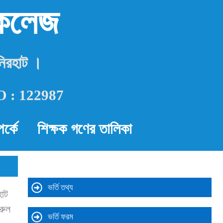
 কলেজ
নিরহাট ।
 NO : 122987
র্কে
শিক্ষক গণের তালিকা
ভর্তি তথ্য
হাট
মরুল
ভর্তি ফরম