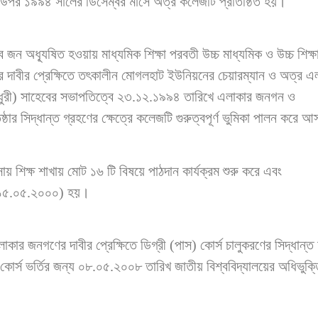
 উপর ১৯৯৪ সালের ডিসেম্বর মাসে অত্র কলেজটি প্রতিষ্ঠিত হয়।
ন অধ্যূষিত হওয়ায় মাধ্যমিক শিক্ষা পরবতী উচ্চ মাধ্যমিক ও উচ্চ শিক্ষ
াবীর প্রেক্ষিতে তৎকালীন মোগলহাট ইউনিয়নের চেয়ারম্যান ও অত্র এ
 চৌধুরী) সাহেবের সভাপতিত্বে ২৩.১২.১৯৯৪ তারিখে এলাকার জনগন ও
্ঠার সিদ্ধান্ত গ্রহণের ক্ষেত্রে কলেজটি গুরুত্বপূর্ণ ভুমিকা পালন করে 
বসায় শিক্ষ শাখায় মোট ১৬ টি বিষয়ে পাঠদান কার্যক্রম শুরু করে এবং
কর-১৫.০৫.২০০০) হয়।
 এলাকার জনগণের দাবীর প্রেক্ষিতে ডিগ্রী (পাস) কোর্স চালুকরণের সিদ্ধান্
োর্স ভর্তির জন্য ০৮.০৫.২০০৮ তারিখ জাতীয় বিশ্ববিদ্যালয়ের অধিভুক্ত