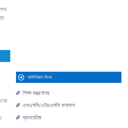
 লাভ
্যা
অফিসিয়াল লিংক
ী
শিক্ষা মন্ত্রণালয়
ানের
এসএসসি/এইচএসসি ফলাফল
।
ব্যানবেইজ
ও